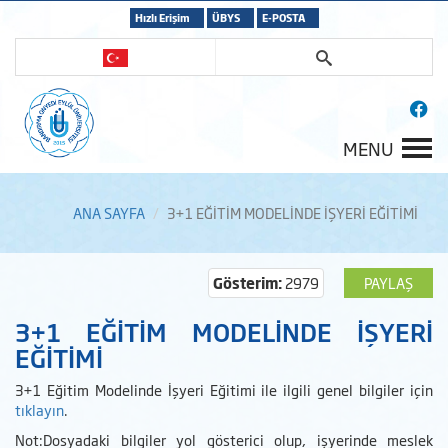
Hızlı Erişim
ÜBYS
E-POSTA
MENU
ANA SAYFA
3+1 EĞİTİM MODELİNDE İŞYERİ EĞİTİMİ
Gösterim:
2979
PAYLAŞ
3+1 EĞİTİM MODELİNDE İŞYERİ
EĞİTİMİ
3+1 Eğitim Modelinde İşyeri Eğitimi ile ilgili genel bilgiler için
tıklayın
.
Not:Dosyadaki bilgiler yol gösterici olup, işyerinde meslek