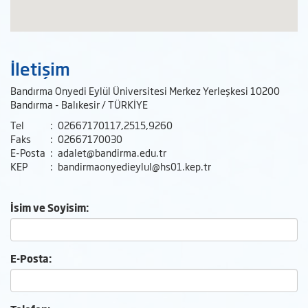
İletişim
Bandırma Onyedi Eylül Üniversitesi Merkez Yerleşkesi 10200
Bandırma - Balıkesir / TÜRKİYE
Tel
:
02667170117,2515,9260
Faks
:
02667170030
E-Posta
:
adalet@bandirma.edu.tr
KEP
:
bandirmaonyedieylul@hs01.kep.tr
İsim ve Soyisim:
E-Posta: