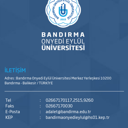
İLETİŞİM
Adres : Bandırma Onyedi Eylül Üniversitesi Merkez Yerleşkesi 10200
Bandırma - Balıkesir / TÜRKİYE
Tel
:
02667170117,2515,9260
Faks
:
02667170030
E-Posta
:
adalet@bandirma.edu.tr
KEP
:
bandirmaonyedieylul@hs01.kep.tr