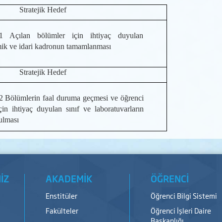
ejik Hedef
1 Açılan bölümler için ihtiyaç duyulan
ik ve idari kadronun tamamlanması
ejik Hedef
2 Bölümlerin faal duruma geçmesi ve öğrenci
çin ihtiyaç duyulan sınıf ve laboratuvarların
ulması
İZ
AKADEMİK
ÖĞRENCİ
Enstitüler
Öğrenci Bilgi Sistemi
Fakülteler
Öğrenci İşleri Daire
Başkanlığı