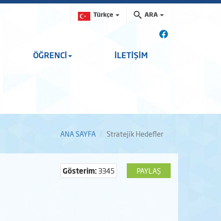
Türkçe
ARA
ÖĞRENCİ
İLETİŞİM
ANA SAYFA
Stratejik Hedefler
Gösterim:
3345
PAYLAŞ