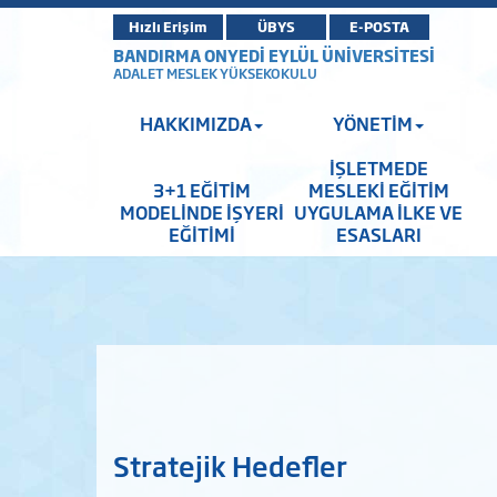
Hızlı Erişim
ÜBYS
E-POSTA
BANDIRMA ONYEDİ EYLÜL ÜNİVERSİTESİ
ADALET MESLEK YÜKSEKOKULU
HAKKIMIZDA
YÖNETİM
İŞLETMEDE
3+1 EĞİTİM
MESLEKİ EĞİTİM
MODELİNDE İŞYERİ
UYGULAMA İLKE VE
EĞİTİMİ
ESASLARI
Stratejik Hedefler