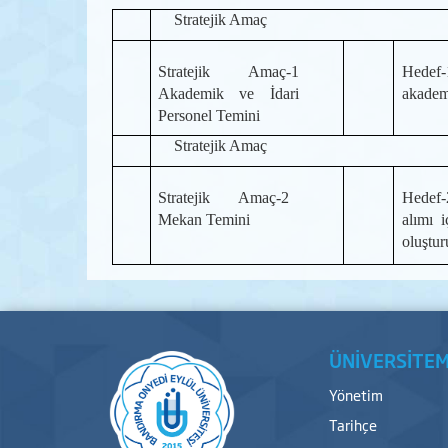
Stratejik Amaç Strat
Stratejik Amaç-1
Hedef-
Akademik ve İdari
akadem
Personel Temini
Stratejik Amaç Strat
Stratejik Amaç-2
Hedef-
Mekan Temini
alımı i
oluştur
ÜNİVERSİTEM
Yönetim
Tarihçe