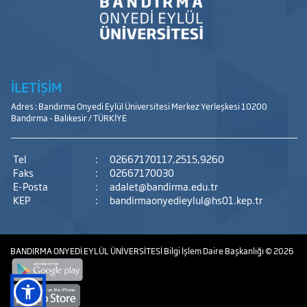
İLETİŞİM
Adres : Bandırma Onyedi Eylül Üniversitesi Merkez Yerleşkesi 10200
Bandırma - Balıkesir / TÜRKİYE
Tel
:
02667170117,2515,9260
Faks
:
02667170030
E-Posta
:
adalet@bandirma.edu.tr
KEP
:
bandirmaonyedieylul@hs01.kep.tr
BANDIRMA ONYEDİ EYLÜL ÜNİVERSİTESİ
Bilgi İşlem Daire Başkanlığı
© 2026