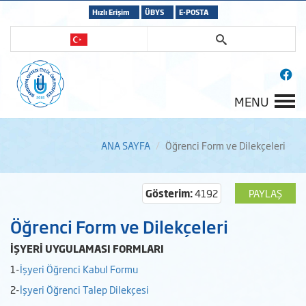
Hızlı Erişim
ÜBYS
E-POSTA
MENU
ANA SAYFA
Öğrenci Form ve Dilekçeleri
Gösterim:
4192
PAYLAŞ
Öğrenci Form ve Dilekçeleri
İŞYERİ UYGULAMASI FORMLARI
1-
İşyeri Öğrenci Kabul Formu
2-
İşyeri Öğrenci Talep Dilekçesi