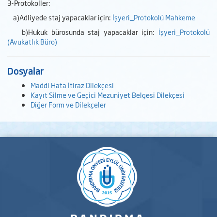
3-Protokoller:
a)Adliyede staj yapacaklar için:
İşyeri_Protokolü Mahkeme
b)Hukuk bürosunda staj yapacaklar için:
İşyeri_Protokolü
(Avukatlık Büro)
Dosyalar
Maddi Hata İtiraz Dilekçesi
Kayıt Silme ve Geçici Mezuniyet Belgesi Dilekçesi
Diğer Form ve Dilekçeler