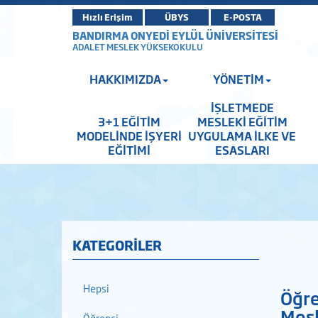
Hızlı Erişim
ÜBYS
E-POSTA
BANDIRMA ONYEDİ EYLÜL ÜNİVERSİTESİ
ADALET MESLEK YÜKSEKOKULU
HAKKIMIZDA
YÖNETİM
İŞLETMEDE
3+1 EĞİTİM
MESLEKİ EĞİTİM
MODELİNDE İŞYERİ
UYGULAMA İLKE VE
EĞİTİMİ
ESASLARI
KATEGORİLER
Hepsi
Öğre
Mesl
Öğrenci