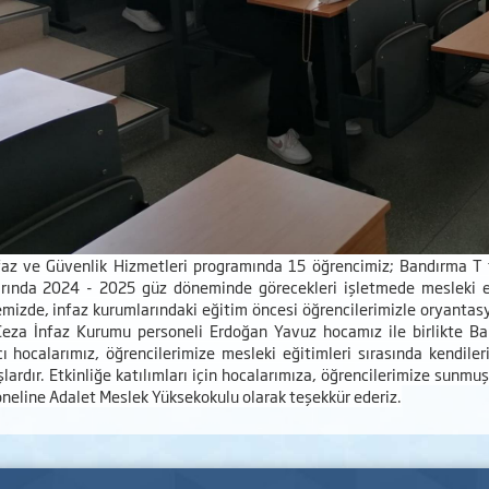
faz ve Güvenlik Hizmetleri programında 15 öğrencimiz; Bandırma T ti
rında 2024 - 2025 güz döneminde görecekleri işletmede mesleki eğ
mizde, infaz kurumlarındaki eğitim öncesi öğrencilerimizle oryantasyo
Ceza İnfaz Kurumu personeli Erdoğan Yavuz hocamız ile birlikte B
 hocalarımız, öğrencilerimize mesleki eğitimleri sırasında kendileri
lardır. Etkinliğe katılımları için hocalarımıza, öğrencilerimize sunmu
neline Adalet Meslek Yüksekokulu olarak teşekkür ederiz.