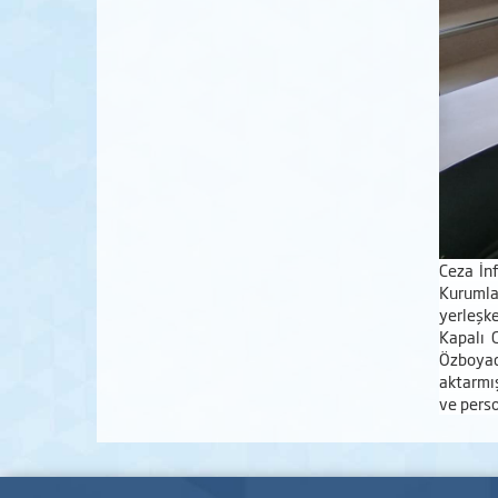
Ceza İn
Kurumla
yerleşke
Kapalı 
Özboyacı
aktarmış
ve perso