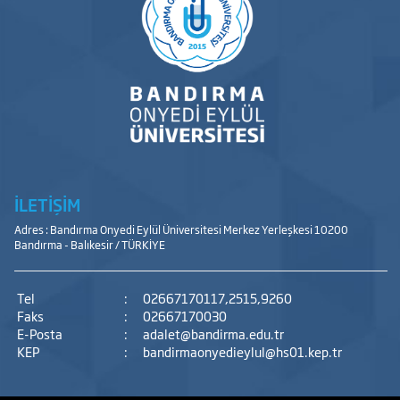
İLETİŞİM
Adres : Bandırma Onyedi Eylül Üniversitesi Merkez Yerleşkesi 10200
Bandırma - Balıkesir / TÜRKİYE
Tel
:
02667170117,2515,9260
Faks
:
02667170030
E-Posta
:
adalet@bandirma.edu.tr
KEP
:
bandirmaonyedieylul@hs01.kep.tr