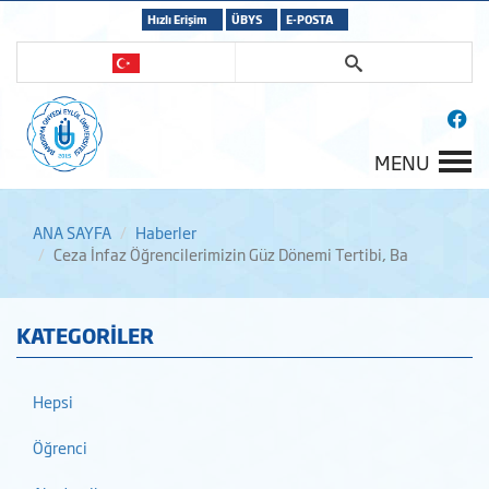
Hızlı Erişim
ÜBYS
E-POSTA
MENU
ANA SAYFA
Haberler
Ceza İnfaz Öğrencilerimizin Güz Dönemi Tertibi, Ba
KATEGORİLER
Hepsi
Öğrenci