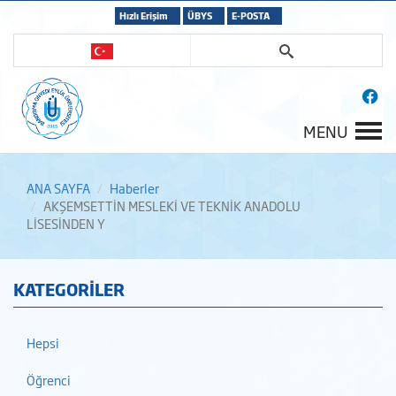
Hızlı Erişim
ÜBYS
E-POSTA
MENU
ANA SAYFA
Haberler
AKŞEMSETTİN MESLEKİ VE TEKNİK ANADOLU
LİSESİNDEN Y
KATEGORİLER
Hepsi
Öğrenci