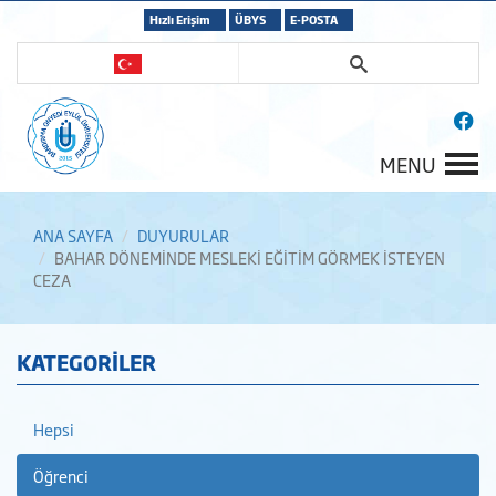
Hızlı Erişim
ÜBYS
E-POSTA
MENU
ANA SAYFA
DUYURULAR
BAHAR DÖNEMİNDE MESLEKİ EĞİTİM GÖRMEK İSTEYEN
CEZA
KATEGORİLER
Hepsi
Öğrenci