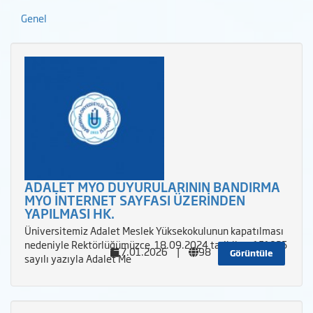
Genel
ADALET MYO DUYURULARININ BANDIRMA
MYO İNTERNET SAYFASI ÜZERİNDEN
YAPILMASI HK.
Üniversitemiz Adalet Meslek Yüksekokulunun kapatılması
nedeniyle Rektörlüğümüzce 18.09.2024 tarihli ve 151925
7.01.2026
|
98
Görüntüle
sayılı yazıyla Adalet Me