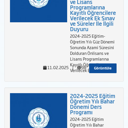
ve Lisans
Programlarına
Kayıtlı Öğrencilere
Verilecek Ek Sınav
ve Süreler İle İlgili
Duyuru
2024-2025 Eğitim-
Öğretim Yılı Güz Dönemi
Sonunda Azami Süresini
Dolduran Önlisans ve
Lisans Programlarına
Kayıtlı Öğrencilere
11.02.2025
|
98
Görüntüle
Verilecek Ek Sınav ve S&
2024-2025 Eğitim
Öğretim Yılı Bahar
Dönemi Ders
Programı
2024-2025 Eğitim
Öğretim Yılı Bahar