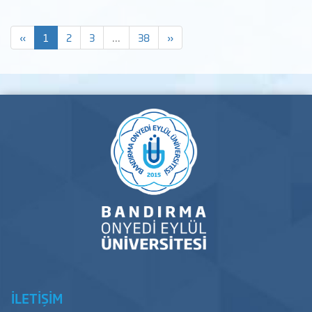
«
1
2
3
...
38
»
İLETİŞİM