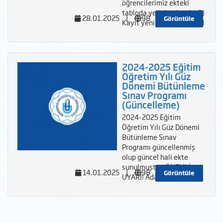
öğrencilerimiz ekteki
tabloda yer almaktadır. 2)
28.01.2025
|
98
Görüntüle
Kayıt yenileme dönemind
2024-2025 Eğitim
Öğretim Yılı Güz
Dönemi Bütünleme
Sınav Programı
(Güncelleme)
2024-2025 Eğitim
Öğretim Yılı Güz Dönemi
Bütünleme Sınav
Programı güncellenmiş
olup güncel hali ekte
sunulmuştur. ÖNEMLİ
14.01.2025
|
98
Görüntüle
UYARI! Adalet