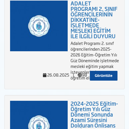
ADALET
PROGRAMI 2. SINIF
ÖĞRENCİLERİNİN
DİKKATİNE-
İŞLETMEDE
MESLEKİ EĞİTİM
İLE İLGİLİ DUYURU
Adalet Programı 2. sınıf
öğrencilerinden 2025-
2026 Eğitim-Öğretim Yılı
Güz Döneminde işletmede
mesleki eğitim yapmak
isteyenlerin danışman
26.08.2025
|
98
Görüntüle
öğretim ele
2024-2025 Eğitim-
Öğretim Yılı Güz
Dönemi Sonunda
Azami Süresini
Dolduran Önlisans