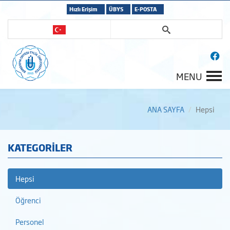
Hızlı Erişim
ÜBYS
E-POSTA
MENU
ANA SAYFA
Hepsi
KATEGORİLER
Hepsi
Öğrenci
Personel