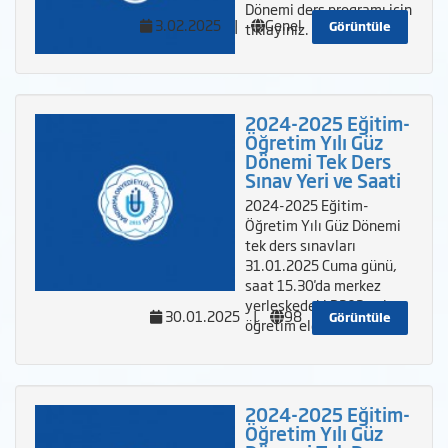
Dönemi ders programı için
3.02.2025
|
Genel
Görüntüle
tıklayınız.
2024-2025 Eğitim-
Öğretim Yılı Güz
Dönemi Tek Ders
Sınav Yeri ve Saati
2024-2025 Eğitim-
Öğretim Yılı Güz Dönemi
tek ders sınavları
31.01.2025 Cuma günü,
saat 15.30'da merkez
yerleşkedeki D203 nolu
30.01.2025
|
98
Görüntüle
öğretim elemanı oda
2024-2025 Eğitim-
Öğretim Yılı Güz