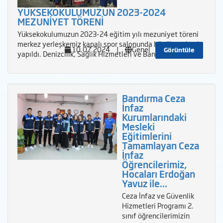
YÜKSEKOKULUMUZUN 2023-2024
MEZUNİYET TÖRENİ
Yüksekokulumuzun 2023-24 eğitim yılı mezuniyet töreni
merkez yerleşkemiz kapalı spor salonunda büyük coşkuyla
10.07.2024
|
Genel
Görüntüle
yapıldı. Denizcilik, Sağlık Hizmetleri ve Bandırma
Bandırma Ceza
İnfaz
Kurumlarındaki
Mesleki
Eğitimlerini
Tamamlayan Ceza
İnfaz
Öğrencilerimiz,
Hocaları Erdoğan
Yavuz ile...
Ceza İnfaz ve Güvenlik
Hizmetleri Programı 2.
sınıf öğrencilerimizin