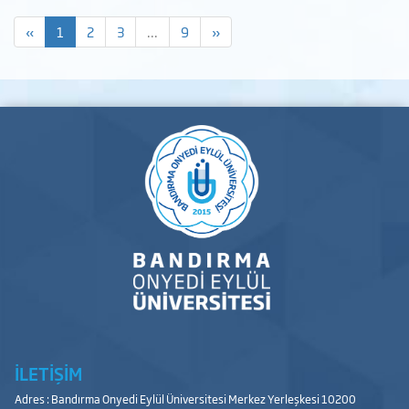
«
1
2
3
...
9
»
İLETİŞİM
Adres : Bandırma Onyedi Eylül Üniversitesi Merkez Yerleşkesi 10200