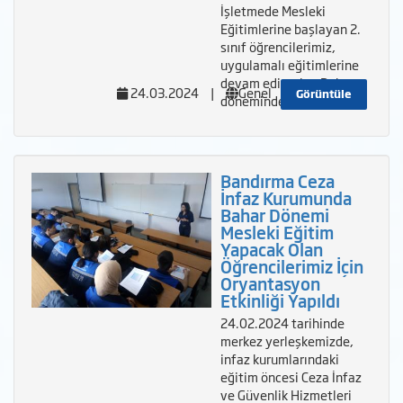
İşletmede Mesleki
Eğitimlerine başlayan 2.
sınıf öğrencilerimiz,
uygulamalı eğitimlerine
devam ediyorlar. Bahar
24.03.2024
|
Genel
Görüntüle
döneminde 9 ö
Bandırma Ceza
İnfaz Kurumunda
Bahar Dönemi
Mesleki Eğitim
Yapacak Olan
Öğrencilerimiz İçin
Oryantasyon
Etkinliği Yapıldı
24.02.2024 tarihinde
merkez yerleşkemizde,
infaz kurumlarındaki
eğitim öncesi Ceza İnfaz
ve Güvenlik Hizmetleri