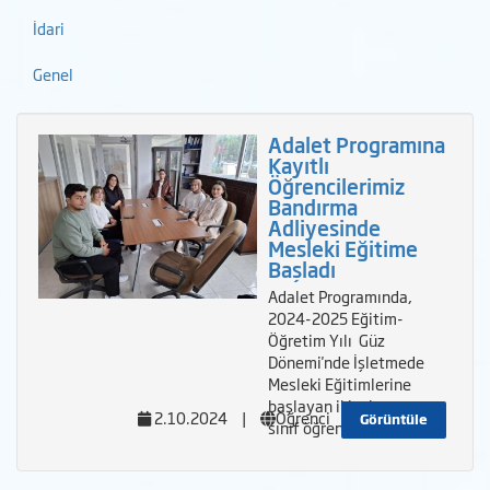
İdari
Genel
Adalet Programına
Kayıtlı
Öğrencilerimiz
Bandırma
Adliyesinde
Mesleki Eğitime
Başladı
Adalet Programında,
2024-2025 Eğitim-
Öğretim Yılı Güz
Dönemi'nde İşletmede
Mesleki Eğitimlerine
başlayan ikinci
2.10.2024
|
Öğrenci
Görüntüle
sınıf öğrencilerimiz,&