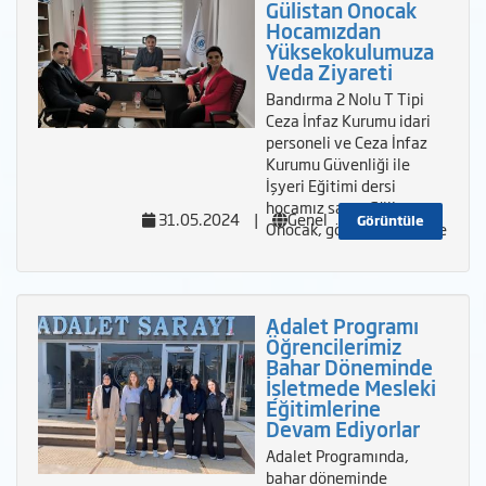
Gülistan Onocak
Hocamızdan
Yüksekokulumuza
Veda Ziyareti
Bandırma 2 Nolu T Tipi
Ceza İnfaz Kurumu idari
personeli ve Ceza İnfaz
Kurumu Güvenliği ile
İşyeri Eğitimi dersi
hocamız sayın Gülistan
31.05.2024
|
Genel
Görüntüle
Onocak, görevlendirme se
Adalet Programı
Öğrencilerimiz
Bahar Döneminde
İşletmede Mesleki
Eğitimlerine
Devam Ediyorlar
Adalet Programında,
bahar döneminde