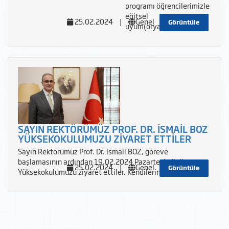
programı öğrencilerimizle
eğitsel
25.02.2024
|
Genel
Görüntüle
uyum(oryantasyon) e
SAYIN REKTÖRÜMÜZ PROF. DR. İSMAİL BOZ
YÜKSEKOKULUMUZU ZİYARET ETTİLER
Sayın Rektörümüz Prof. Dr. İsmail BOZ, göreve
başlamasının ardından 19.02.2024 Pazartesi günü
25.02.2024
|
Genel
Görüntüle
Yüksekokulumuzu ziyaret ettiler. Kendilerine Yü