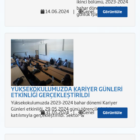
ikinci bölümü, 2023-2024
bahar dönemi yetmiş iş
14.06.2024
|
Genel
Görüntüle
günlük İşletm
YÜKSEKOKULUMUZDA KARİYER GÜNLERİ
ETKİNLİĞİ GERÇEKLEŞTİRİLDİ
Yüksekokulumuzda 2023-2024 bahar dönemi Kariyer
Günleri etkinliği, 29.05.2024 günü öğrencilerimizin
31.05.2024
|
Genel
Görüntüle
katılımıyla gerçekleştirildi. Sektör-&