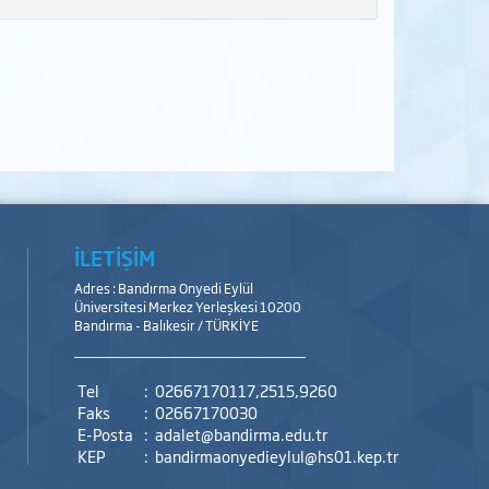
İLETİŞİM
Adres : Bandırma Onyedi Eylül
Üniversitesi Merkez Yerleşkesi 10200
Bandırma - Balıkesir / TÜRKİYE
Tel
:
02667170117,2515,9260
Faks
:
02667170030
E-Posta
:
adalet@bandirma.edu.tr
KEP
:
bandirmaonyedieylul@hs01.kep.tr