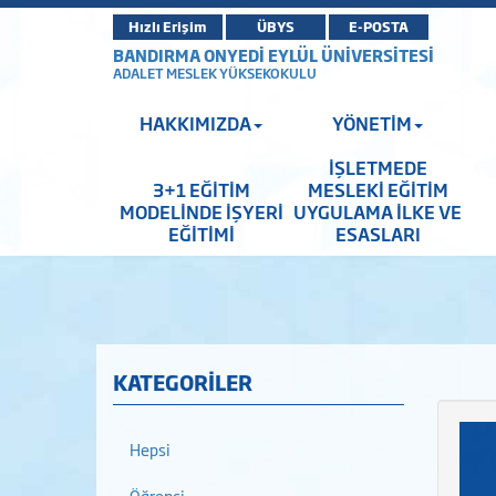
Hızlı Erişim
ÜBYS
E-POSTA
BANDIRMA ONYEDİ EYLÜL ÜNİVERSİTESİ
ADALET MESLEK YÜKSEKOKULU
HAKKIMIZDA
YÖNETİM
İŞLETMEDE
3+1 EĞİTİM
MESLEKİ EĞİTİM
MODELİNDE İŞYERİ
UYGULAMA İLKE VE
EĞİTİMİ
ESASLARI
KATEGORİLER
Hepsi
Öğrenci