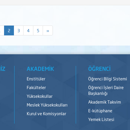
1
2
3
4
5
»
İZ
AKADEMİK
ÖĞRENCİ
Enstitüler
Öğrenci Bilgi Sistemi
Fakülteler
Öğrenci İşleri Daire
Başkanlığı
Yüksekokullar
Akademik Takvim
Meslek Yüksekokulları
E-kütüphane
Kurul ve Komisyonlar
Yemek Listesi